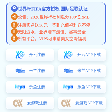
A
Ambitious
专注当下，着眼未来，打造智能新生态